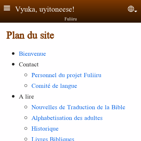
Aller au contenu principal
Vyuka, uyitoneese!
Sel
Fuliiru
Plan du site
Bienvenue
Contact
Personnel du projet Fuliiru
Comité de langue
A lire
Nouvelles de Traduction de la Bible
Alphabetisation des adultes
Historique
Livres Bibliques