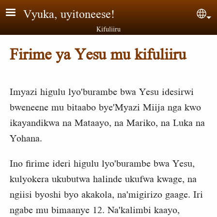
Aller au contenu principal
Vyuka, uyitoneese!
Sel
Kifuliiru
Firime ya Yesu mu kifuliiru
Imyazi higulu lyo'burambe bwa Yesu idesirwi
bweneene mu bitaabo bye'Myazi Miija nga kwo
ikayandikwa na Mataayo, na Mariko, na Luka na
Yohana.
Ino firime ideri higulu lyo'burambe bwa Yesu,
kulyokera ukubutwa halinde ukufwa kwage, na
ngiisi byoshi byo akakola, na'migirizo gaage. Iri
ngabe mu bimaanye 12. Na'kalimbi kaayo,