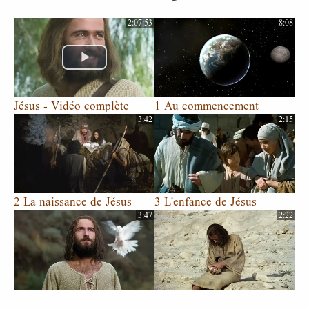
2:07:53
8:08
Jésus - Vidéo complète
1 Au commencement
3:42
2:15
2 La naissance de Jésus
3 L'enfance de Jésus
3:47
2:22
4 Jean baptise Jésus
5 Le diable tente Jésus