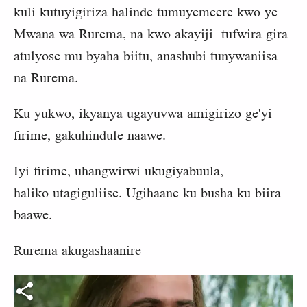
kuli kutuyigiriza halinde tumuyemeere kwo ye
Mwana wa Rurema, na kwo akayiji tufwira gira
atulyose mu byaha biitu, anashubi tunywaniisa
na Rurema.
Ku yukwo, ikyanya ugayuvwa amigirizo ge'yi
firime, gakuhindule naawe.
Iyi firime, uhangwirwi ukugiyabuula,
haliko utagiguliise. Ugihaane ku busha ku biira
baawe.
Rurema akugashaanire